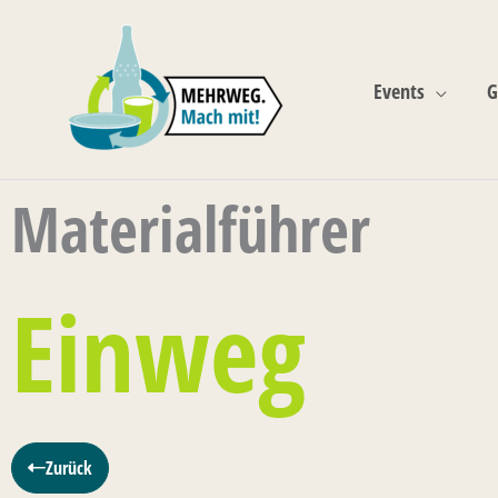
Zum
Inhalt
springen
Events
G
Materialführer
Einweg
Zurück