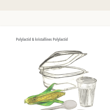
Polylactid & kristallines Polylactid