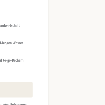
Landwirtschaft
e Mengen Wasser
uf to-go-Bechern
n, eine Entsorgung